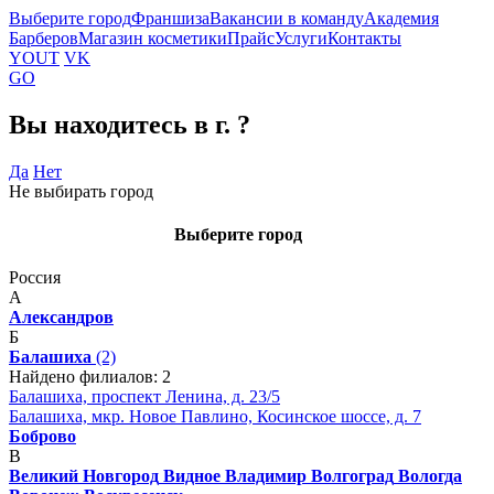
Выберите город
Франшиза
Вакансии в команду
Академия
Барберов
Магазин косметики
Прайс
Услуги
Контакты
YOUT
VK
GO
Вы находитесь в г.
?
Да
Нет
Не выбирать город
Выберите город
Россия
А
Александров
Б
Балашиха
(2)
Найдено филиалов: 2
Балашиха, проспект Ленина, д. 23/5
Балашиха, мкр. Новое Павлино, Косинское шоссе, д. 7
Боброво
В
Великий Новгород
Видное
Владимир
Волгоград
Вологда