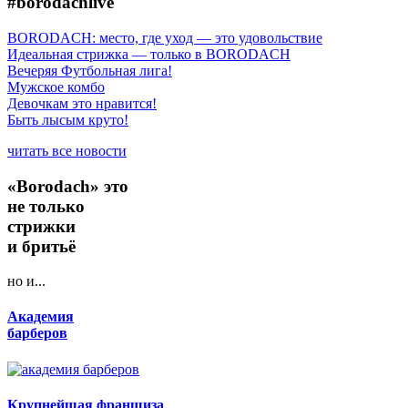
#borodachlive
BORODACH: место, где уход — это удовольствие
Идеальная стрижка — только в BORODACH
Вечеряя Футбольная лига!
Мужское комбо
Девочкам это нравится!
Быть лысым круто!
читать все новости
«Borodach» это
не только
стрижки
и бритьё
но и...
Академия
барберов
Крупнейшая франшиза