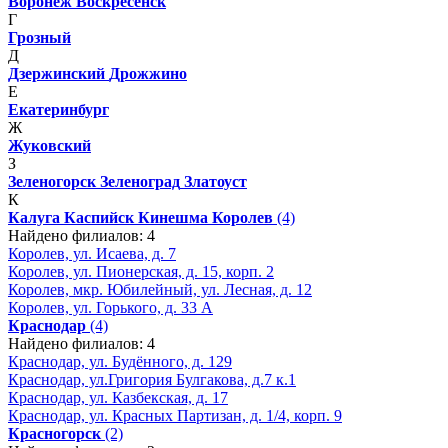
Воронеж
Воскресенск
Г
Грозный
Д
Дзержинский
Дрожжино
Е
Екатеринбург
Ж
Жуковский
З
Зеленогорск
Зеленоград
Златоуст
К
Калуга
Каспийск
Кинешма
Королев
(4)
Найдено филиалов: 4
Королев, ул. Исаева, д. 7
Королев, ул. Пионерская, д. 15, корп. 2
Королев, мкр. Юбилейный, ул. Лесная, д. 12
Королев, ул. Горького, д. 33 А
Краснодар
(4)
Найдено филиалов: 4
Краснодар, ул. Будённого, д. 129
Краснодар, ул.Григория Булгакова, д.7 к.1
Краснодар, ул. Казбекская, д. 17
Краснодар, ул. Красных Партизан, д. 1/4, корп. 9
Красногорск
(2)