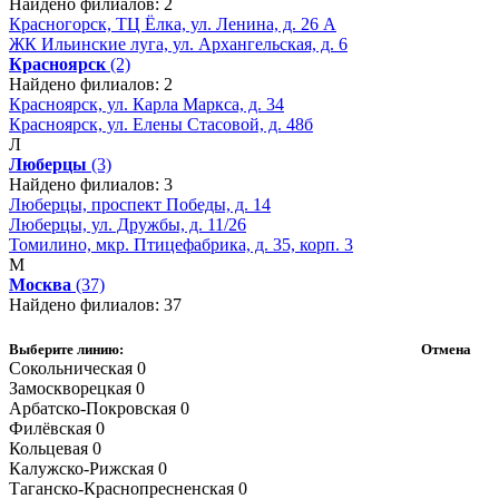
Найдено филиалов: 2
Красногорск, ТЦ Ёлка, ул. Ленина, д. 26 А
ЖК Ильинские луга, ул. Архангельская, д. 6
Красноярск
(2)
Найдено филиалов: 2
Красноярск, ул. Карла Маркса, д. 34
Красноярск, ул. Елены Стасовой, д. 48б
Л
Люберцы
(3)
Найдено филиалов: 3
Люберцы, проспект Победы, д. 14
Люберцы, ул. Дружбы, д. 11/26
Томилино, мкр. Птицефабрика, д. 35, корп. 3
М
Москва
(37)
Найдено филиалов: 37
Выберите линию:
Отмена
Сокольническая
0
Замоскворецкая
0
Арбатско-Покровская
0
Филёвская
0
Кольцевая
0
Калужско-Рижская
0
Таганско-Краснопресненская
0