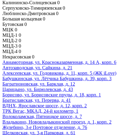
Калининско-Солнцевская
0
Серпуховско-Тимирязевская
0
Люблинско-Дмитровская
0
Большая кольцевая
0
Бутовская
0
МЦК
0
МЦД-1
0
МЦД-2
0
МЦД-3
0
МЦД-4
0
Некрасовская
0
Авиамоторная, ул. Красноказарменная, д. 14 А, корп. 6
Автозаводская, ул. Сайкина, д. 21
Алексеевская, ул. Годовикова, д. 11, корп. 5 (ЖК iLove)
Бабушкинская, ул. Лётчика Бабушкина, д. 39, корп. 3
Багратионовская, ул. Барклая, д. 12
Царицыно, ул. Бирюлевская, д. 43
Борисово, ул. Борисовские пруды, д. 18, корп. 1
Братиславская, ул. Перерва, д. 41
ВДНХ, Ярославское шоссе, д. 12, корп. 2
ТРК Вегас, МКАД, 24-й километр, 1
Волоколамская, Пятницкое шоссе, д. 7
Владыкино, Нововладыкинский проезд, д. 1, корп. 2
Жулебино, 3-е Почтовое отделение, д. 76
Щелковская, ул. 3-я Парковая, д. 61