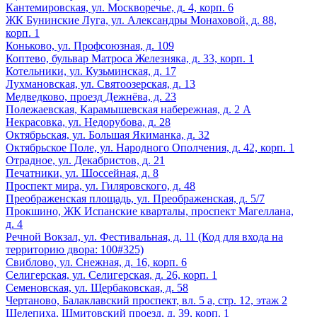
Кантемировская, ул. Москворечье, д. 4, корп. 6
ЖК Бунинские Луга, ул. Александры Монаховой, д. 88,
корп. 1
Коньково, ул. Профсоюзная, д. 109
Коптево, бульвар Матроса Железняка, д. 33, корп. 1
Котельники, ул. Кузьминская, д. 17
Лухмановская, ул. Святоозерская, д. 13
Медведково, проезд Дежнёва, д. 23
Полежаевская, Карамышевская набережная, д. 2 А
Некрасовка, ул. Недорубова, д. 28
Октябрьская, ул. Большая Якиманка, д. 32
Октябрьское Поле, ул. Народного Ополчения, д. 42, корп. 1
Отрадное, ул. Декабристов, д. 21
Печатники, ул. Шоссейная, д. 8
Проспект мира, ул. Гиляровского, д. 48
Преображенская площадь, ул. Преображенская, д. 5/7
Прокшино, ЖК Испанские кварталы, проспект Магеллана,
д. 4
Речной Вокзал, ул. Фестивальная, д. 11 (Код для входа на
территорию двора: 100#325)
Свиблово, ул. Снежная, д. 16, корп. 6
Селигерская, ул. Селигерская, д. 26, корп. 1
Семеновская, ул. Щербаковская, д. 58
Чертаново, Балаклавский проспект, вл. 5 а, стр. 12, этаж 2
Шелепиха, Шмитовский проезд, д. 39, корп. 1